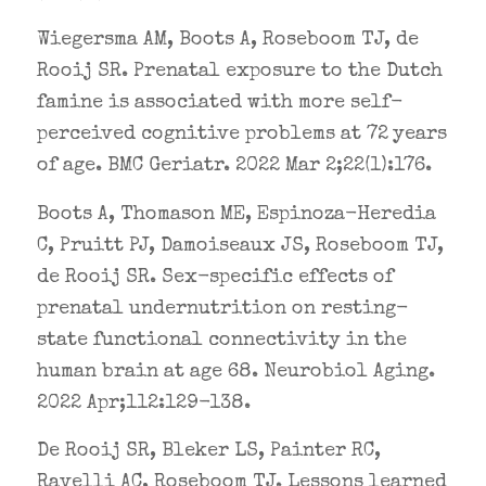
Wiegersma AM, Boots A, Roseboom TJ, de
Rooij SR. Prenatal exposure to the Dutch
famine is associated with more self-
perceived cognitive problems at 72 years
of age. BMC Geriatr. 2022 Mar 2;22(1):176.
Boots A, Thomason ME, Espinoza-Heredia
C, Pruitt PJ, Damoiseaux JS, Roseboom TJ,
de Rooij SR. Sex-specific effects of
prenatal undernutrition on resting-
state functional connectivity in the
human brain at age 68. Neurobiol Aging.
2022 Apr;112:129-138.
De Rooij SR, Bleker LS, Painter RC,
Ravelli AC, Roseboom TJ. Lessons learned