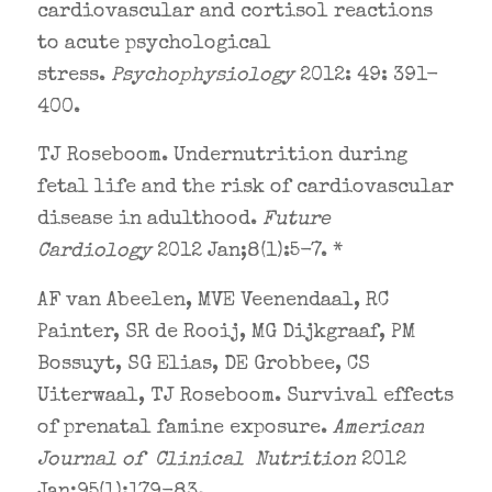
cardiovascular and cortisol reactions
to acute psychological
stress.
Psychophysiology
2012: 49: 391-
400.
TJ Roseboom. Undernutrition during
fetal life and the risk of cardiovascular
disease in adulthood.
Future
Cardiology
2012 Jan;8(1):5-7. *
AF van Abeelen, MVE Veenendaal, RC
Painter, SR de Rooij, MG Dijkgraaf, PM
Bossuyt, SG Elias, DE Grobbee, CS
Uiterwaal, TJ Roseboom. Survival effects
of prenatal famine exposure.
American
Journal of Clinical Nutrition
2012
Jan;95(1):179-83.