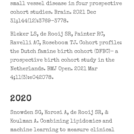
small vessel disease in four prospective
cohort studies. Brain. 2021 Dec
31;144(12):3769-3778.
Bleker LS, de Rooij SR, Painter RC,
Ravelli AC, Roseboom TJ. Cohort profile:
the Dutch famine birth cohort (DFBC)- a
prospective birth cohort study in the
Netherlands. BMJ Open. 2021 Mar
4;11(3):e042078.
2020
Snowden SG, Korosi A, de Rooij SR, &
Koulman A. Combining lipidomics and
machine learning to measure clinical