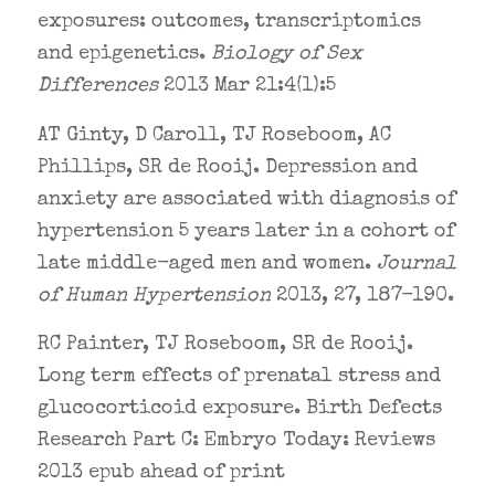
exposures: outcomes, transcriptomics
and epigenetics.
Biology of Sex
Differences
2013 Mar 21:4(1):5
AT Ginty, D Caroll, TJ Roseboom, AC
Phillips, SR de Rooij. Depression and
anxiety are associated with diagnosis of
hypertension 5 years later in a cohort of
late middle-aged men and women.
Journal
of Human Hypertension
2013, 27, 187-190.
RC Painter, TJ Roseboom, SR de Rooij.
Long term effects of prenatal stress and
glucocorticoid exposure. Birth Defects
Research Part C: Embryo Today: Reviews
2013 epub ahead of print