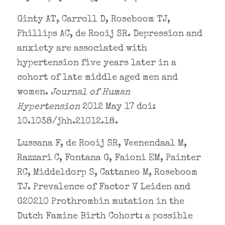
Ginty AT, Carroll D, Roseboom TJ,
Phillips AC, de Rooij SR. Depression and
anxiety are associated with
hypertension five years later in a
cohort of late middle aged men and
women.
Journal of Human
Hypertension
2012 May 17 doi:
10.1038/jhh.21012.18.
Lussana F, de Rooij SR, Veenendaal M,
Razzari C, Fontana G, Faioni EM, Painter
RC, Middeldorp S, Cattaneo M, Roseboom
TJ. Prevalence of Factor V Leiden and
G20210 Prothrombin mutation in the
Dutch Famine Birth Cohort: a possible