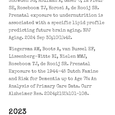
Snowden SG, Koulman A, Gaser C, la Fleur
SE, Roseboom TJ, Korosi A, de Rooij SR.
Prenatal exposure to undernutrition is
associated with a specific lipid profile
predicting future brain aging. NPJ
Aging. 2024 Sep 30;10(1):42.
Wiegersma AM, Boots A, van Bussel EF,
Lissenberg-Witte BI, Nielen MMJ,
Roseboom TJ, de Rooij SR. Prenatal
Exposure to the 1944-45 Dutch Famine
and Risk for Dementia up to Age 75: An
Analysis of Primary Care Data. Curr
Alzheimer Res. 2024;21(2):101-108.
2023