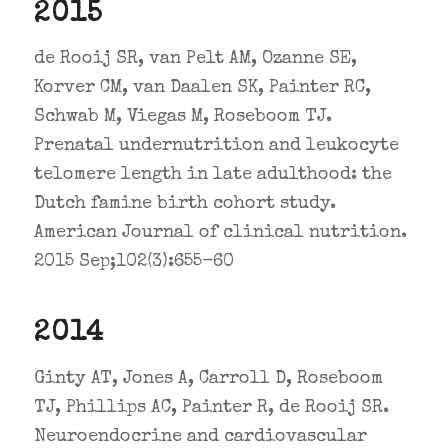
2015
de Rooij SR, van Pelt AM, Ozanne SE,
Korver CM, van Daalen SK, Painter RC,
Schwab M, Viegas M, Roseboom TJ.
Prenatal undernutrition and leukocyte
telomere length in late adulthood: the
Dutch famine birth cohort study.
American Journal of clinical nutrition.
2015 Sep;102(3):655-60
2014
Ginty AT, Jones A, Carroll D, Roseboom
TJ, Phillips AC, Painter R, de Rooij SR.
Neuroendocrine and cardiovascular