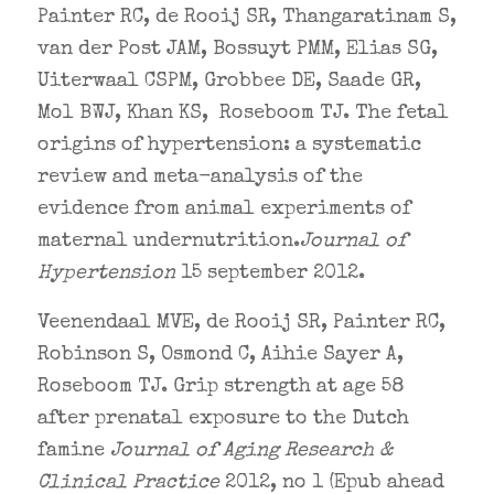
Painter RC, de Rooij SR, Thangaratinam S,
van der Post JAM, Bossuyt PMM, Elias SG,
Uiterwaal CSPM, Grobbee DE, Saade GR,
Mol BWJ, Khan KS, Roseboom TJ. The fetal
origins of hypertension: a systematic
review and meta-analysis of the
evidence from animal experiments of
maternal undernutrition.
Journal of
Hypertension
15 september 2012.
Veenendaal MVE, de Rooij SR, Painter RC,
Robinson S, Osmond C, Aihie Sayer A,
Roseboom TJ. Grip strength at age 58
after prenatal exposure to the Dutch
famine
Journal of Aging Research &
Clinical Practice
2012, no 1 (Epub ahead