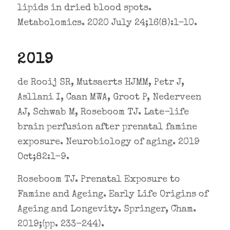
lipids in dried blood spots.
Metabolomics. 2020 July 24;16(8):1-10.
2019
de Rooij SR, Mutsaerts HJMM, Petr J,
Asllani I, Caan MWA, Groot P, Nederveen
AJ, Schwab M, Roseboom TJ. Late-life
brain perfusion after prenatal famine
exposure. Neurobiology of aging. 2019
Oct;82:1-9.
Roseboom TJ. Prenatal Exposure to
Famine and Ageing. Early Life Origins of
Ageing and Longevity. Springer, Cham.
2019;(pp. 233-244).