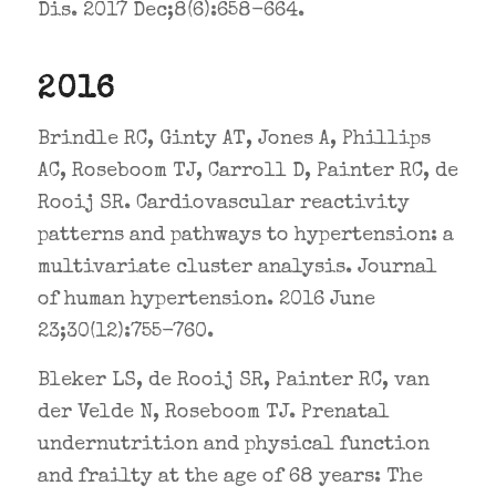
Dis. 2017 Dec;8(6):658-664.
2016
Brindle RC, Ginty AT, Jones A, Phillips
AC, Roseboom TJ, Carroll D, Painter RC, de
Rooij SR. Cardiovascular reactivity
patterns and pathways to hypertension: a
multivariate cluster analysis. Journal
of human hypertension. 2016 June
23;30(12):755-760.
Bleker LS, de Rooij SR, Painter RC, van
der Velde N, Roseboom TJ. Prenatal
undernutrition and physical function
and frailty at the age of 68 years: The