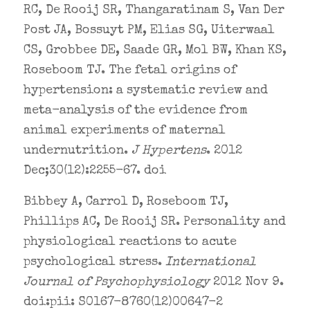
RC, De Rooij SR, Thangaratinam S, Van Der
Post JA, Bossuyt PM, Elias SG, Uiterwaal
CS, Grobbee DE, Saade GR, Mol BW, Khan KS,
Roseboom TJ. The fetal origins of
hypertension: a systematic review and
meta-analysis of the evidence from
animal experiments of maternal
undernutrition.
J Hypertens
. 2012
Dec;30(12):2255-67. doi
Bibbey A, Carrol D, Roseboom TJ,
Phillips AC, De Rooij SR. Personality and
physiological reactions to acute
psychological stress.
International
Journal of Psychophysiology
2012 Nov 9.
doi:pii: S0167-8760(12)00647-2