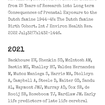
from 25 Years of Research into Long term
Consequences of Prenatal Exposure to the
Dutch famine 1944-45: The Dutch famine
Birth Cohort. Int J Environ Health Res.
2022 Jul;32(7):1432-1446.
2021
Backhouse EV, Shenkin SD, McIntosh AM,
Bastin ME, Whalley HC, Valdez Hernandez
M, Muñoz Maniega S, Harris MA, Stolicyn
A, Campbell A, Steele D, Waiter GD, Sandu
AL, Waymont JMJ, Murray AD, Cox SR, de
Rooij SR, Roseboom TJ, Wardlaw JM. Early
life predictors of late life cerebral