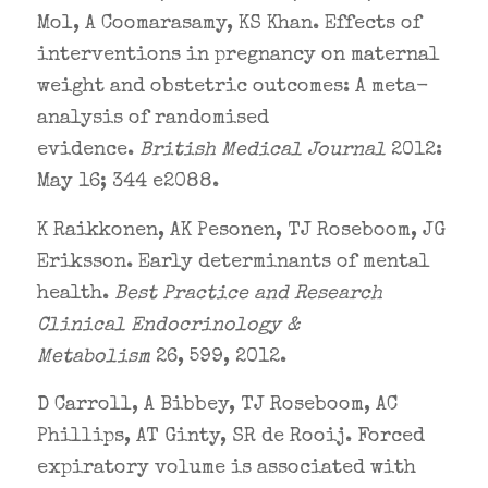
Mol, A Coomarasamy, KS Khan. Effects of
interventions in pregnancy on maternal
weight and obstetric outcomes: A meta-
analysis of randomised
evidence.
British Medical Journal
2012:
May 16; 344 e2088.
K Raikkonen, AK Pesonen, TJ Roseboom, JG
Eriksson. Early determinants of mental
health.
Best Practice and Research
Clinical Endocrinology &
Metabolism
26, 599, 2012.
D Carroll, A Bibbey, TJ Roseboom, AC
Phillips, AT Ginty, SR de Rooij. Forced
expiratory volume is associated with