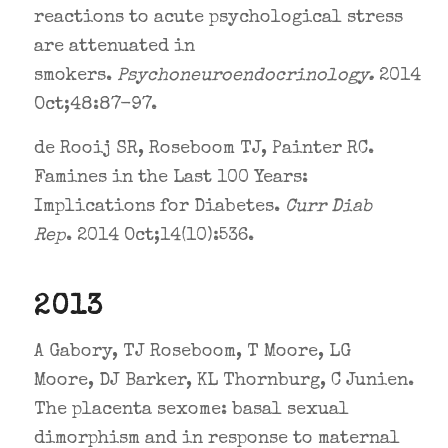
reactions to acute psychological stress
are attenuated in
smokers.
Psychoneuroendocrinology
.
2014
Oct;48:87-97.
de Rooij SR, Roseboom TJ, Painter RC.
Famines in the Last 100 Years:
Implications for Diabetes.
Curr Diab
Rep
. 2014 Oct;14(10):536.
2013
A Gabory, TJ Roseboom, T Moore, LG
Moore, DJ Barker, KL Thornburg, C Junien.
The placenta sexome: basal sexual
dimorphism and in response to maternal