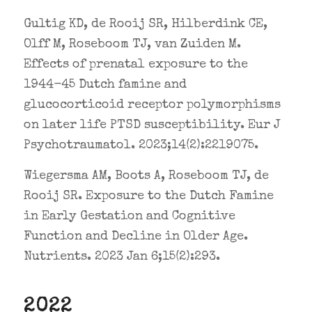
Gultig KD, de Rooij SR, Hilberdink CE,
Olff M, Roseboom TJ, van Zuiden M.
Effects of prenatal exposure to the
1944-45 Dutch famine and
glucocorticoid receptor polymorphisms
on later life PTSD susceptibility. Eur J
Psychotraumatol. 2023;14(2):2219075.
Wiegersma AM, Boots A, Roseboom TJ, de
Rooij SR. Exposure to the Dutch Famine
in Early Gestation and Cognitive
Function and Decline in Older Age.
Nutrients. 2023 Jan 6;15(2):293.
2022