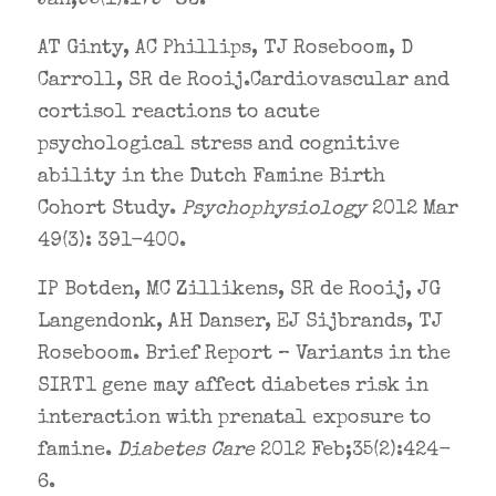
AT Ginty, AC Phillips, TJ Roseboom, D
Carroll, SR de Rooij.Cardiovascular and
cortisol reactions to acute
psychological stress and cognitive
ability in the Dutch Famine Birth
Cohort Study.
Psychophysiology
2012 Mar
49(3): 391-400.
IP Botden, MC Zillikens, SR de Rooij, JG
Langendonk, AH Danser, EJ Sijbrands, TJ
Roseboom. Brief Report – Variants in the
SIRT1 gene may affect diabetes risk in
interaction with prenatal exposure to
famine.
Diabetes Care
2012 Feb;35(2):424-
6.