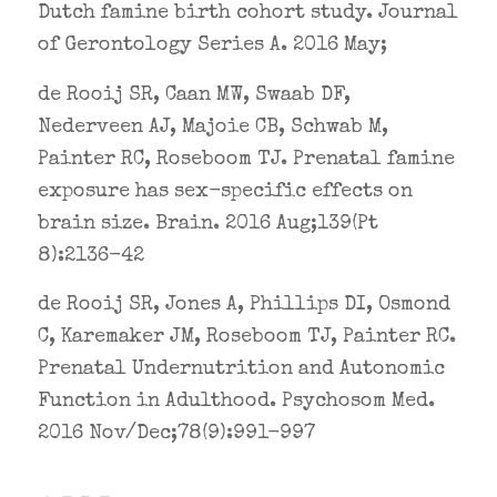
Dutch famine birth cohort study. Journal
of Gerontology Series A. 2016 May;
de Rooij SR, Caan MW, Swaab DF,
Nederveen AJ, Majoie CB, Schwab M,
Painter RC, Roseboom TJ. Prenatal famine
exposure has sex-specific effects on
brain size. Brain. 2016 Aug;139(Pt
8):2136-42
de Rooij SR, Jones A, Phillips DI, Osmond
C, Karemaker JM, Roseboom TJ, Painter RC.
Prenatal Undernutrition and Autonomic
Function in Adulthood. Psychosom Med.
2016 Nov/Dec;78(9):991-997