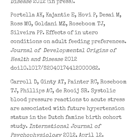
Disease
2012 (in press).
Portella AK, Kajantie E, Hovi P, Desai M,
Ross MG, Goldani MZ, Roseboom TJ,
Silveira PP. Effects of in utero
conditions on adult feeding preferences.
Journal of Developmental Origins of
Health and Disease
2012
doi10.1017/S2040174412000062.
Carroll D, Ginty AT, Painter RC, Roseboom
TJ, Phillips AC, de Rooij SR. Systolic
blood pressure reactions to acute stress
are associated with future hypertension
status in the Dutch famine birth cohort
study.
International Journal of
Psychophysiology
2012, April 12.