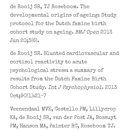
de Rooij SR, TJ Roseboom. The
developmental origins of ageing: Study
protocol for the Dutch famine birth
cohort study on ageing.
BMJ Open
2013
Jun 20;3(6).
de Rooij SR. Blunted cardiovascular and
cortisol reactivity to acute
psychological stress: a summary of
results from the Dutch Famine Birth
Cohort Study.
Int J Psychophysiol
. 2013
Oct;90(1):21-7
Veenendaal MVE, Costello PM, Lillycrop
KA, de Rooij SR, van der Post JA, Bossuyt
PM, Hanson MA, Painter RC, Roseboom TJ.