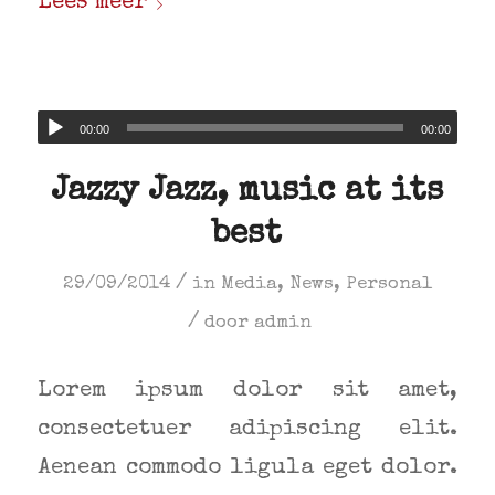
Lees meer
00:00
00:00
Jazzy Jazz, music at its
best
/
29/09/2014
in
Media
,
News
,
Personal
/
door
admin
Lorem ipsum dolor sit amet,
consectetuer adipiscing elit.
Aenean commodo ligula eget dolor.